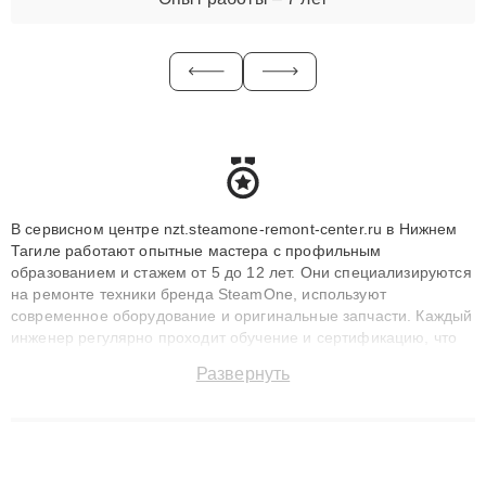
В сервисном центре nzt.steamone-remont-center.ru в Нижнем
Тагиле работают опытные мастера с профильным
образованием и стажем от 5 до 12 лет. Они специализируются
на ремонте техники бренда SteamOne, используют
современное оборудование и оригинальные запчасти. Каждый
инженер регулярно проходит обучение и сертификацию, что
позволяет быстро и точноdiagnostikировать поломки и
Развернуть
восстанавливать технику с сохранением гарантии до 3 лет.
Наши мастера решают сложные случаи: от замены матриц и
материнских плат до ремонта после залития и восстановления
данных. Благодаря высокой квалификации и ответственному
подходу клиенты получают быстрый, качественный ремонт и